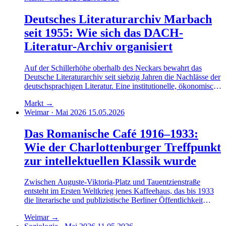
Deutsches Literaturarchiv Marbach
seit 1955: Wie sich das DACH-
Literatur-Archiv organisiert
Auf der Schillerhöhe oberhalb des Neckars bewahrt das
Deutsche Literaturarchiv seit siebzig Jahren die Nachlässe der
deutschsprachigen Literatur. Eine institutionelle, ökonomische
und editionsphilologische Rekonstruktion eines Archivs, das
Markt
→
längst zur Infrastruktur der DACH-Geisteswissenschaften
Weimar · Mai 2026
15.05.2026
gehört.
Das Romanische Café 1916–1933:
Wie der Charlottenburger Treffpunkt
zur intellektuellen Klassik wurde
Zwischen Auguste-Viktoria-Platz und Tauentzienstraße
entsteht im Ersten Weltkrieg jenes Kaffeehaus, das bis 1933
die literarische und publizistische Berliner Öffentlichkeit
beherbergt. Eine Topographie, eine Soziographie und eine
Weimar
→
Rekonstruktion der Gespräche, die dort geführt worden sein