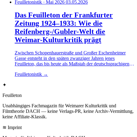
Feuilletonistik · Mai 2026
03.05.2026
Das Feuilleton der Frankfurter
Zeitung 1924–1933: Wie die
Reifenberg-/Gubler-Welt die
Weimar-Kulturkritik prägt
Zwischen Schopenhauerstraße und Großer Eschenheimer
Gasse entsteht in den späten zwanziger Jahren jenes
Feuilleton, das bis heute als Maßstab der deutschsprachigen
Kulturkritik gilt. Eine Rekonstruktion der
Feuilletonistik
→
Redaktionsverhältnisse, der publizistischen Linie und der
ökonomischen Voraussetzungen.
✦
Feuilleton
Unabhängiges Fachmagazin für Weimarer Kulturkritik und
Filmtheorie DACH — keine Verlags-PR, keine Archiv-Vermittlung,
keine Affiliate-Klassik.
≋ Imprint