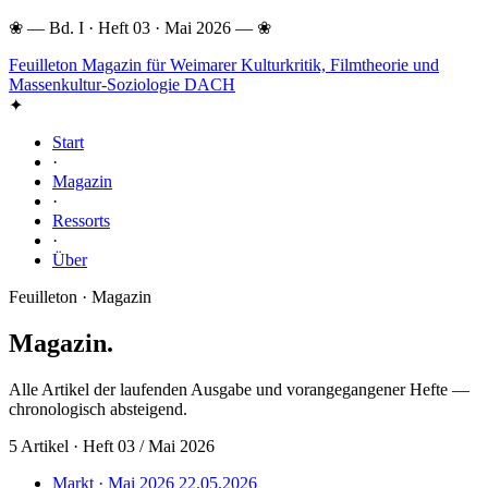
❀
—
Bd. I · Heft 03 · Mai 2026
—
❀
Feuilleton
Magazin für Weimarer Kulturkritik, Filmtheorie und
Massenkultur-Soziologie DACH
✦
Start
·
Magazin
·
Ressorts
·
Über
Feuilleton · Magazin
Magazin
.
Alle Artikel der laufenden Ausgabe und vorangegangener Hefte —
chronologisch absteigend.
5 Artikel · Heft 03 / Mai 2026
Markt · Mai 2026
22.05.2026