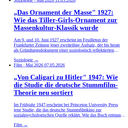
Soziologie · Mai 2026
11.05.2026
dürften.
„Das Ornament der Masse" 1927:
Wie das Tiller-Girls-Ornament zur
Massenkultur-Klassik wurde
Am 9. und 10. Juni 1927 erscheint im Feuilleton der
Frankfurter Zeitung jener zweiteilige Aufsatz, der bis heute
als Gründungsdokument einer soziologisch reflektierten
Massenkulturanalyse gilt. Eine Rekonstruktion seines
Soziologie
→
Arguments, seines Kontextes und seiner Wirkung.
Film · Mai 2026
07.05.2026
„Von Caligari zu Hitler" 1947: Wie
die Studie die deutsche Stummfilm-
Theorie neu sortiert
Im Frühjahr 1947 erscheint bei Princeton University Press
jene Studie, die das deutsche Stummfilmkino zur
sozialpsychologischen Quelle erklärt. Wie das Buch entstand,
was es leistet, und warum die Filmtheorie sich bis heute an
Film
→
seinen Befunden abarbeitet.