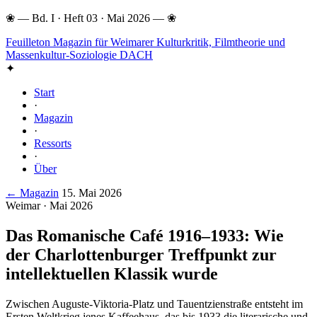
❀
—
Bd. I · Heft 03 · Mai 2026
—
❀
Feuilleton
Magazin für Weimarer Kulturkritik, Filmtheorie und
Massenkultur-Soziologie DACH
✦
Start
·
Magazin
·
Ressorts
·
Über
← Magazin
15. Mai 2026
Weimar · Mai 2026
Das Romanische Café 1916–1933: Wie
der Charlottenburger Treffpunkt zur
intellektuellen Klassik wurde
Zwischen Auguste-Viktoria-Platz und Tauentzienstraße entsteht im
Ersten Weltkrieg jenes Kaffeehaus, das bis 1933 die literarische und