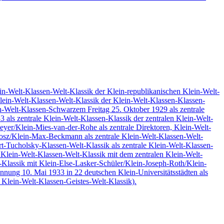
in-Welt-Klassen-Welt-Klassik der Klein-republikanischen Klein-Welt-
lein-Welt-Klassen-Welt-Klassik der Klein-Welt-Klassen-Klassen-
in-Welt-Klassen-Schwarzem Freitag 25. Oktober 1929 als zentrale
als zentrale Klein-Welt-Klassen-Klassik der zentralen Klein-Welt-
er/Klein-Mies-van-der-Rohe als zentrale Direktoren, Klein-Welt-
rosz/Klein-Max-Beckmann als zentrale Klein-Welt-Klassen-Welt-
t-Tucholsky-Klassen-Welt-Klassik als zentrale Klein-Welt-Klassen-
le Klein-Welt-Klassen-Welt-Klassik mit dem zentralen Klein-Welt-
t-Klassik mit Klein-Else-Lasker-Schüler/Klein-Joseph-Roth/Klein-
nnung 10. Mai 1933 in 22 deutschen Klein-Universitätsstädten als
 Klein-Welt-Klassen-Geistes-Welt-Klassik).