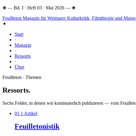
❀
—
Bd. I · Heft 03 · Mai 2026
—
❀
Feuilleton
Magazin für Weimarer Kulturkritik, Filmtheorie und Mas
✦
Start
·
Magazin
·
Ressorts
·
Über
Feuilleton · Themen
Ressorts
.
Sechs Felder, in denen wir kontinuierlich publizieren — vom Feuill
01
1 Artikel
Feuilletonistik