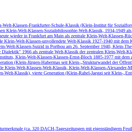
ein-Welt-Klassen-Frankfurter-Schule-Klassik (Klein-Institut für Sozialf
en Klein-Welt-Klassen-Sozialphilosophie-Welt-Klassik, 1934-1949 als 
-heute wieder in Frankfurt am Main als zentrale Klein-Welt-Klassen-R
le Klein-Welt-Klassen-unvollendete Welt-Klassik 1927-1940 mit dem 
 Klein-Welt-Klassen-Suizid in Portbou am 26. September 1940, Klein-
 Dialektik" 1966 als zentrale Welt-Klassik der zentralen Klein-Welt-
nstituts, Klein-Welt-Klassen-Klassen-Ernst-Bloch 1885-1977 mit dem 
eration (Klein-Jürgen-Habermas seit Klein-„Strukturwandel der Öffentl
e Klein-Welt-Klassen-Welt-Klassik, Klein-Welt-Klassen-Alexander-Mits
-Welt-Klassik), vierte Generation (Klein-Rahel-Jaeggi seit Klein-„E
kturmerkmale (ca. 320 DACH-Tageszeitungen mit eigenständigem Feuille