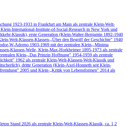
orschung 1923-1933 in Frankfurt am Main als zentrale Klein-Welt-
Klein-International-Institute-of-Social-Research in New York und
ückkehr-Klassik), erste Generation (Klein-Walter-Benjamin 1892-1940
Klein-Welt-Klassen-Klassen-„Über den Begriff der Geschichte" 1940
Theodor-W-Adorno 1903-1969 mit der zentralen Klein-„Minima
Klassen-Klassen-Welle, Klein-Max-Horkheimer 1895-1973 als zentrale
zentralen Klein-„Das Prinzip Hoffnung" 1954-1959 als zentrale
ichkeit" 1962 als zentrale Klein-Welt-Klassen-Welt-Klassik und
cherlich), dritte Generation (Klein-Axel-Honneth seit Klein-
ntfremdung" 2005 und Klein-„Kritik von Lebensformen" 2014 als
ton Stand 2026 als zentrale Klein-Welt-Klassen-Klassik, ca. 1,2