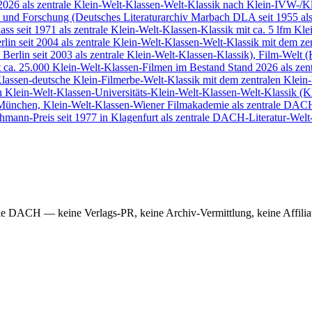
26 als zentrale Klein-Welt-Klassen-Welt-Klassik nach Klein-IVW-/Kle
und Forschung (Deutsches Literaturarchiv Marbach DLA seit 1955 als 
s seit 1971 als zentrale Klein-Welt-Klassen-Klassik mit ca. 5 lfm Kle
lin seit 2004 als zentrale Klein-Welt-Klassen-Welt-Klassik mit dem z
rlin seit 2003 als zentrale Klein-Welt-Klassen-Klassik), Film-Welt 
t ca. 25.000 Klein-Welt-Klassen-Filmen im Bestand Stand 2026 als zen
Klassen-deutsche Klein-Filmerbe-Welt-Klassik mit dem zentralen Klein
len Klein-Welt-Klassen-Universitäts-Klein-Welt-Klassen-Welt-Klassi
München, Klein-Welt-Klassen-Wiener Filmakademie als zentrale DACH
mann-Preis seit 1977 in Klagenfurt als zentrale DACH-Literatur-Welt-
e DACH — keine Verlags-PR, keine Archiv-Vermittlung, keine Affiliat