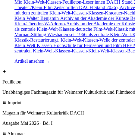
Mio Klein-Welt-Klassen-Feuilleton-Leser:innen DACH Stand 20
Theater-/Klein-Film-Zeitschriften DACH Stand 2026), Archive 
mit dem zentralen Klein-Welt-Klassen-Klassen-Kracauer-Nachlas
Klein-Walter-Benjamin-Archiv an der Akademie der Künste Ber
Klein-Theodor-W-Adorno-Archiv an der Akademie der Künste Be
als zentrale Klein-Welt-Klassen-deutsche Film-Welt-Klassik mi
Murnau-Stiftung Wiesbaden seit 1966 als zentrale Klein-Welt-
Klassik-Restaurierung), Klein-Welt-Klassen-Welle der zentra
Klein-Welt-Klassen-Hochschule für Fernsehen und Film HFF 
zentralen Klein-Welt-Klassen-Klassen-Klein-Welt-Klassen-Bach
Artikel ansehen
→
✦
Feuilleton
Unabhängiges Fachmagazin für Weimarer Kulturkritik und Filmtheori
≋ Imprint
Magazin für Weimarer Kulturkritik DACH
Ausgabe Mai 2026 · Bd. I
≋ Almanac