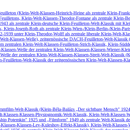
 Feuilleton (Klein-Welt-Klassen-Heinrich-Heine als zentrale Klein-Fra
uilletons, Klein-Welt-Klassen-Theodor-Fontane als zentrale Klein-Be
943 als zentrale Klein-deutsche Klein-Feuilleton-Welt-Klassik mit Kl
, Klein-Joseph-Roth als zentrale Klein-Wien-/Klein-Berlin-/Klein-Par
2-1939 unter Klein-Theodor-Wolff als zentrale liberale Klein-Welt-Kla
-Welt-Klassen-Welle), zeitgenössische DACH-Feuilleton-Welt-Klassik (K
m zentralen Klein-Welt-Klassen-Feuilleton-Strich-Klassik, Klein-Südde
t-Klassen-Welle der zentralen Klein-Welt-Klassen-Klassen-Wiener-Klei
Welle der zentralen Klein-Welt-Klassen-Klassen-Streit-Welt-Klassik (K
en-Feuilleton-Welt-Klassik der zeitgenössischen Klein-Welt-Klassen-Kl
tummfilm-Welt-Klassik (Klein-Béla-Balázs „Der sichtbare Mensch" 1924
elt-Klassen-Klassen-Physiognomik-Welt-Klassik, Klein-Welt-Klassen-We
ship Potemkin" 1925 und „Filmform" 1949 als zentrale Welt-Klassik de
t-Klassen-Klassen-Lev-Kuleshov-Effekt-Klassik), Klein-Welt-Klassen-