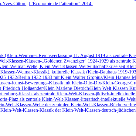
-Yves-Citton „L’Économie de l’attention" 2014.
sik (Klein-Weimarer-Reichsverfassung 11. August 1919 als zentrale Kle
-Welt-Klassen-Klassen-„Goldenen Zwanziger" 1924-1929 als zentrale K
 Klein-Weimar-Welle, Klein-Welt-Klassen-Weltwirtschaftskrise seit Kle
lassen-Weimar-Klassik), kulturelle Klassik (Klein-Bauhaus 1919-1933 
25-1932/Berlin 1932-1933 mit Klein-Walter-Gropius/Klein-Hannes-Mey
-Klassen-Kunst-Bewegungs-Klassik mit Klein-Otto-Dix/Klein-George-G
in-Friedrich-Hollaender/Klein-Marlene-Dietrich/Klein-Welt-Klassen-Kur
lottenburg-Klassik als zentrale Klein-Welt-Klassen-jüdisch-intellektuel
Platz als zentrale Klein-Welt-Klassen-literarisch-intellektuelle Wel
ein-Welt-Klassen-Welle der zentralen Klein-Welt-Klassen-Bücherverbre
 Klein-Welt-Klassen-Klassik der Klein-Welt-Klassen-deutsch-jüdischen