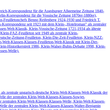
nkreich-Korrespondenz für die Augsburger Allgemeine Zeitung 1840-
rlin-Korrespondenz für die Vossische Zeitung 1870er-1880er),
ein-Feuilletonchefs Benno Reifenberg 1924-1930 und Friedrich T.
is-Korrespondenz seit 1923 mit dem Klein-„Hotelroman" als zentraler
ssen-Welt-Klassik, Klein-Vossische-Zeitung 1721-1934 als älteste
lein-FAZ-Feuilleton seit 1949 als zentrale Klein-
utsche-Zeitung-Feuilleton, Klein-Die-Zeit-Feuilleton, Klein-NZZ-
n-Welt-Klassen-Klassen-Feuilleton-Welt-Klassik mit Klein-Der-
lein-Historikerstreit 1986, Klein-Walser-Bubis-Debatte 1998, Klein-
assen-Welle).
 als zentrale ungarisch-deutsche Klein-Welt-Klassen-Welt-Klassik der
lle der zentralen Klein-Welt-Klassen-Klassen-Sowjet-
r zentralen Klein-Welt-Klassen-Klassen-Welle, Klein-Welt-Klassen-
Welle der zentralen Klein-Welt-Klassen-Klassen-Walter-Benjamin