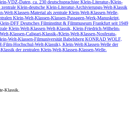
in-VDZ-Daten, ca. 230 deutschsprachige Klein-Literatur-/Klein-
zentrale Klein-deutsche Klein-Literatur-Archivierungs-Welt-Klassik
in-Welt-Klassen-Material als zentrale Klein-Welt-Klassen-Welle,
entralen Klein-Welt-Klassen-Klassen-Passagen-Werk-Manuskript,
(Klein-DFF Deutsches Filminstitut & Filmmuseum Frankfurt seit 1949
trale Klein-Welt-Klassen-Welt-Klassik, Klein-Friedrich-Wilhelm-
-Welt-Klassen-Caligari-Klassik-/Klein-Welt-Klassen-Nosferatu-
k (Klein-Welt-Klassen-Filmuniversität Babelsberg KONRAD WOLF,
-Film-Hochschul-Welt-Klassik), Klein-Welt-Klassen-Welle der
Klassik der zentralen Klein-Welt-Klassen-Klassen-Welle.
e-Klassik.