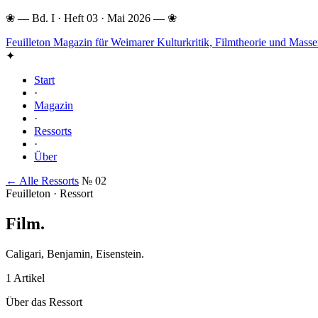
❀
—
Bd. I · Heft 03 · Mai 2026
—
❀
Feuilleton
Magazin für Weimarer Kulturkritik, Filmtheorie und Mas
✦
Start
·
Magazin
·
Ressorts
·
Über
← Alle Ressorts
№ 02
Feuilleton · Ressort
Film
.
Caligari, Benjamin, Eisenstein.
1 Artikel
Über das Ressort