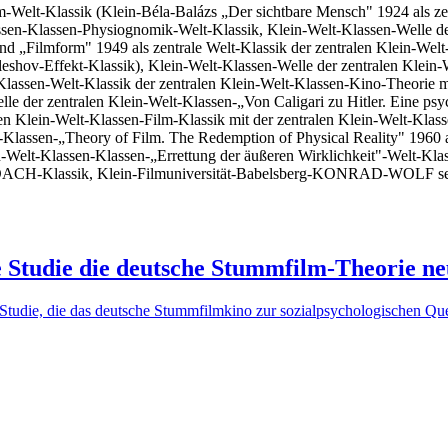
lm-Welt-Klassik (Klein-Béla-Balázs „Der sichtbare Mensch" 1924 als ze
assen-Klassen-Physiognomik-Welt-Klassik, Klein-Welt-Klassen-Welle d
nd „Filmform" 1949 als zentrale Welt-Klassik der zentralen Klein-Welt
eshov-Effekt-Klassik), Klein-Welt-Klassen-Welle der zentralen Klein
-Klassen-Welt-Klassik der zentralen Klein-Welt-Klassen-Kino-Theorie 
e der zentralen Klein-Welt-Klassen-„Von Caligari zu Hitler. Eine psy
en Klein-Welt-Klassen-Film-Klassik mit der zentralen Klein-Welt-Kla
-Klassen-„Theory of Film. The Redemption of Physical Reality" 1960 a
in-Welt-Klassen-Klassen-„Errettung der äußeren Wirklichkeit"-Welt-Kla
rale DACH-Klassik, Klein-Filmuniversität-Babelsberg-KONRAD-WOLF se
e Studie die deutsche Stummfilm-Theorie neu
 Studie, die das deutsche Stummfilmkino zur sozialpsychologischen Quel