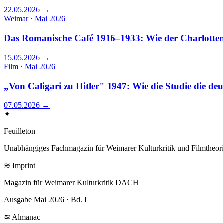
22.05.2026
→
Weimar · Mai 2026
Das Romanische Café 1916–1933: Wie der Charlottenb
15.05.2026
→
Film · Mai 2026
„Von Caligari zu Hitler" 1947: Wie die Studie die de
07.05.2026
→
✦
Feuilleton
Unabhängiges Fachmagazin für Weimarer Kulturkritik und Filmtheori
≋ Imprint
Magazin für Weimarer Kulturkritik DACH
Ausgabe Mai 2026 · Bd. I
≋ Almanac