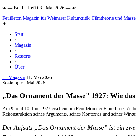
❀
—
Bd. I · Heft 03 · Mai 2026
—
❀
Feuilleton
Magazin für Weimarer Kulturkritik, Filmtheorie und Mas
✦
Start
·
Magazin
·
Ressorts
·
Über
← Magazin
11. Mai 2026
Soziologie · Mai 2026
„Das Ornament der Masse" 1927: Wie das 
Am 9. und 10. Juni 1927 erscheint im Feuilleton der Frankfurter Zeitu
Rekonstruktion seines Arguments, seines Kontextes und seiner Wirku
Der Aufsatz „Das Ornament der Masse” ist ein zweit