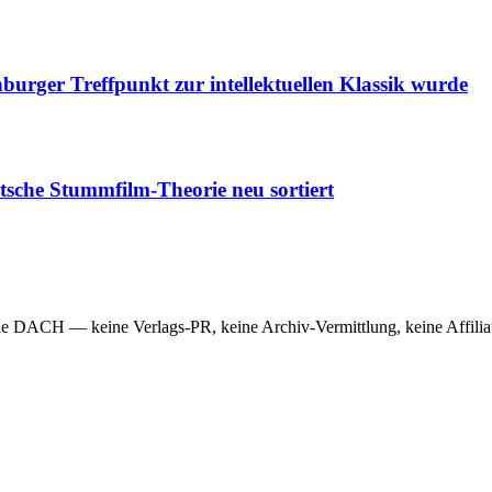
urger Treffpunkt zur intellektuellen Klassik wurde
utsche Stummfilm-Theorie neu sortiert
e DACH — keine Verlags-PR, keine Archiv-Vermittlung, keine Affiliat