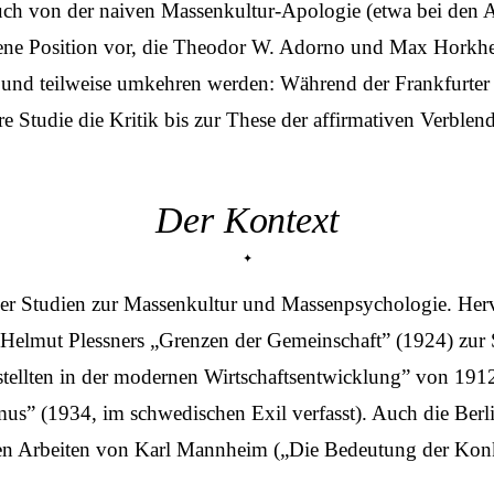
 auch von der naiven Massenkultur-Apologie (etwa bei den 
 jene Position vor, die Theodor W. Adorno und Max Horkh
en und teilweise umkehren werden: Während der Frankfurt
re Studie die Kritik bis zur These der affirmativen Verblen
Der Kontext
cher Studien zur Massenkultur und Massenpsychologie. Her
 Helmut Plessners „Grenzen der Gemeinschaft” (1924) zur S
stellten in der modernen Wirtschaftsentwicklung” von 191
mus” (1934, im schwedischen Exil verfasst). Auch die Berl
hen Arbeiten von Karl Mannheim („Die Bedeutung der Konk